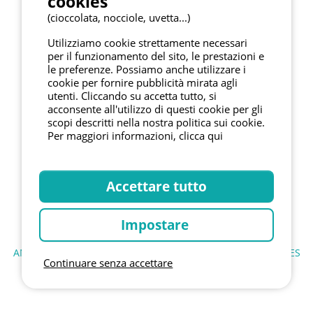
cookies
(cioccolata, nocciole, uvetta...)
I NOSTRI PARTNERS
Utilizziamo cookie strettamente necessari
per il funzionamento del sito, le prestazioni e
le preferenze. Possiamo anche utilizzare i
cookie per fornire pubblicità mirata agli
utenti. Cliccando su accetta tutto, si
acconsente all'utilizzo di questi cookie per gli
scopi descritti nella nostra politica sui cookie.
Per maggiori informazioni, clicca qui
Accettare tutto
Impostare
ANNUARIO
CONDIZIONI GENERALI DI UTILIZZO
COOKIES
Continuare senza accettare
NOTE LEGALI
INFORMATIVA SULLA PRIVACY
MAPPA DEL SITO